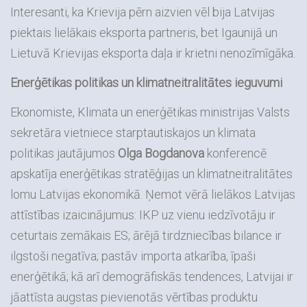
Interesanti, ka Krievija pērn aizvien vēl bija Latvijas
piektais lielākais eksporta partneris, bet Igaunijā un
Lietuvā Krievijas eksporta daļa ir krietni nenozīmīgāka.
Enerģētikas politikas un klimatneitralitātes ieguvumi
Ekonomiste, Klimata un enerģētikas ministrijas Valsts
sekretāra vietniece starptautiskajos un klimata
politikas jautājumos
Olga Bogdanova
konferencē
apskatīja enerģētikas stratēģijas un klimatneitralitātes
lomu Latvijas ekonomikā. Ņemot vērā lielākos Latvijas
attīstības izaicinājumus: IKP uz vienu iedzīvotāju ir
ceturtais zemākais ES; ārējā tirdzniecības bilance ir
ilgstoši negatīva; pastāv importa atkarība, īpaši
enerģētikā; kā arī demogrāfiskās tendences, Latvijai ir
jāattīsta augstas pievienotās vērtības produktu