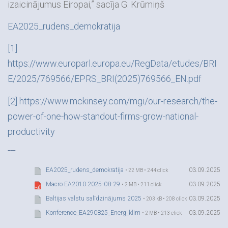
izaicinājumus Eiropai,” sacīja G. Krūmiņš
EA2025_rudens_demokratija
[1]
https://www.europarl.europa.eu/RegData/etudes/BRI
E/2025/769566/EPRS_BRI(2025)769566_EN.pdf
[2]
https://www.mckinsey.com/mgi/our-research/the-
power-of-one-how-standout-firms-grow-national-
productivity
---
EA2025_rudens_demokratija
03.09.2025
• 22 MB • 244 click
Macro EA2010 2025-08-29
03.09.2025
• 2 MB • 211 click
Baltijas valstu salīdzinājums 2025
03.09.2025
• 203 kB • 208 click
Konference_EA290825_Energ_klim
03.09.2025
• 2 MB • 213 click