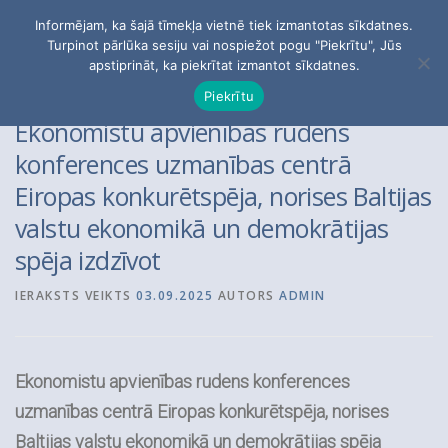
Skip
Informējam, ka šajā tīmekļa vietnē tiek izmantotas sīkdatnes.
to
Menu
Turpinot pārlūka sesiju vai nospiežot pogu "Piekrītu", Jūs
content
apstiprināt, ka piekrītat izmantot sīkdatnes.
Piekrītu
PĒTĪJUMI
PAR APVIENĪBU
BIEDRI
Ekonomistu apvienības rudens
konferences uzmanības centrā
Eiropas konkurētspēja, norises Baltijas
KONTAKTI
valstu ekonomikā un demokrātijas
spēja izdzīvot
Meklēt:
IERAKSTS VEIKTS
03.09.2025
AUTORS
ADMIN
Ekonomistu apvienības rudens konferences
uzmanības centrā Eiropas konkurētspēja, norises
Baltijas valstu ekonomikā un demokrātijas spēja