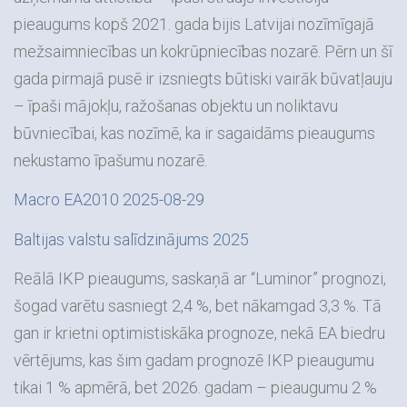
pieaugums kopš 2021. gada bijis Latvijai nozīmīgajā
mežsaimniecības un kokrūpniecības nozarē. Pērn un šī
gada pirmajā pusē ir izsniegts būtiski vairāk būvatļauju
– īpaši mājokļu, ražošanas objektu un noliktavu
būvniecībai, kas nozīmē, ka ir sagaidāms pieaugums
nekustamo īpašumu nozarē.
Macro EA2010 2025-08-29
Baltijas valstu salīdzinājums 2025
Reālā IKP pieaugums, saskaņā ar “Luminor” prognozi,
šogad varētu sasniegt 2,4 %, bet nākamgad 3,3 %. Tā
gan ir krietni optimistiskāka prognoze, nekā EA biedru
vērtējums, kas šim gadam prognozē IKP pieaugumu
tikai 1 % apmērā, bet 2026. gadam – pieaugumu 2 %