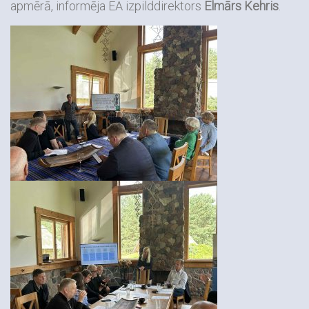
apmērā, informēja EA izpilddirektors
Elmārs Kehris
.