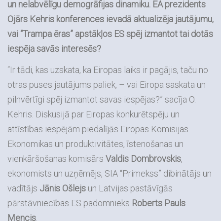
un nelabvēlīgu demogrāfijas dinamiku. EA prezidents
Ojārs Kehris konferences ievadā aktualizēja jautājumu,
vai “Trampa ēras” apstākļos ES spēj izmantot tai dotās
iespēja savās interesēs?
“Ir tādi, kas uzskata, ka Eiropas laiks ir pagājis, taču no
otras puses jautājums paliek, – vai Eiropa saskata un
pilnvērtīgi spēj izmantot savas iespējas?” sacīja O.
Kehris. Diskusijā par Eiropas konkurētspēju un
attīstības iespējām piedalījās Eiropas Komisijas
Ekonomikas un produktivitātes, īstenošanas un
vienkāršošanas komisārs
Valdis Dombrovskis
,
ekonomists un uzņēmējs, SIA “Primekss” dibinātājs un
vadītājs
Jānis Ošlejs
un Latvijas pastāvīgās
pārstāvniecības ES padomnieks
Roberts Pauls
Mencis
.