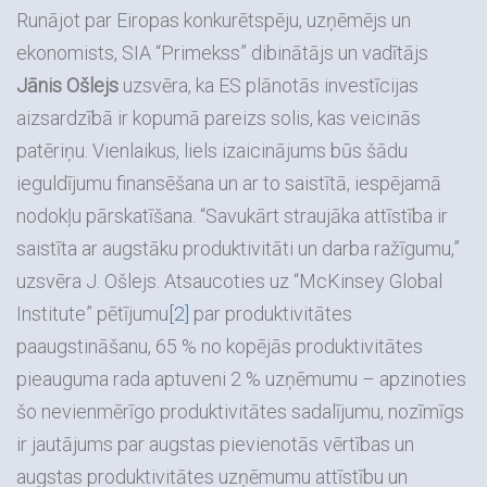
Runājot par Eiropas konkurētspēju, uzņēmējs un
ekonomists, SIA “Primekss” dibinātājs un vadītājs
Jānis Ošlejs
uzsvēra, ka ES plānotās investīcijas
aizsardzībā ir kopumā pareizs solis, kas veicinās
patēriņu. Vienlaikus, liels izaicinājums būs šādu
ieguldījumu finansēšana un ar to saistītā, iespējamā
nodokļu pārskatīšana. “Savukārt straujāka attīstība ir
saistīta ar augstāku produktivitāti un darba ražīgumu,”
uzsvēra J. Ošlejs. Atsaucoties uz “McKinsey Global
Institute” pētījumu
[2]
par produktivitātes
paaugstināšanu, 65 % no kopējās produktivitātes
pieauguma rada aptuveni 2 % uzņēmumu – apzinoties
šo nevienmērīgo produktivitātes sadalījumu, nozīmīgs
ir jautājums par augstas pievienotās vērtības un
augstas produktivitātes uzņēmumu attīstību un