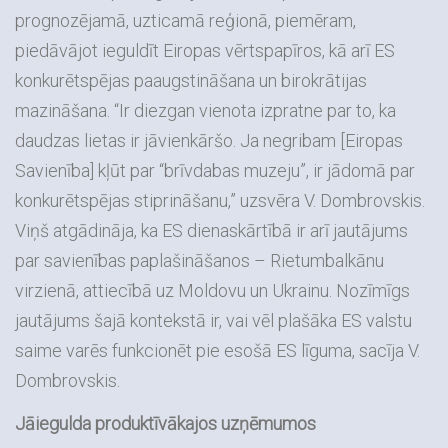
prognozējamā, uzticamā reģionā, piemēram,
piedāvājot ieguldīt Eiropas vērtspapīros, kā arī ES
konkurētspējas paaugstināšana un birokrātijas
mazināšana. “Ir diezgan vienota izpratne par to, ka
daudzas lietas ir jāvienkāršo. Ja negribam [Eiropas
Savienība] kļūt par “brīvdabas muzeju”, ir jādomā par
konkurētspējas stiprināšanu,” uzsvēra V. Dombrovskis.
Viņš atgādināja, ka ES dienaskārtībā ir arī jautājums
par savienības paplašināšanos – Rietumbalkānu
virzienā, attiecībā uz Moldovu un Ukrainu. Nozīmīgs
jautājums šajā kontekstā ir, vai vēl plašāka ES valstu
saime varēs funkcionēt pie esošā ES līguma, sacīja V.
Dombrovskis.
Jāiegulda produktīvākajos uzņēmumos