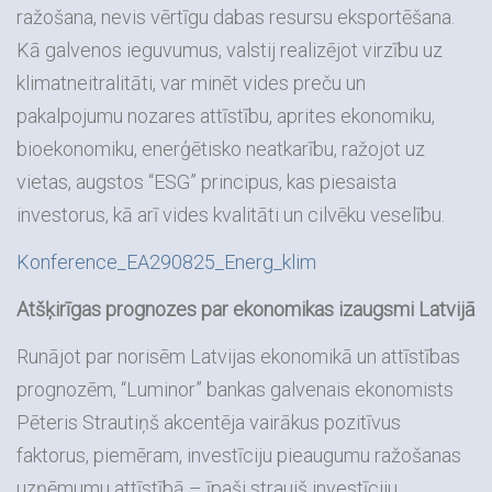
ražošana, nevis vērtīgu dabas resursu eksportēšana.
Kā galvenos ieguvumus, valstij realizējot virzību uz
klimatneitralitāti, var minēt vides preču un
pakalpojumu nozares attīstību, aprites ekonomiku,
bioekonomiku, enerģētisko neatkarību, ražojot uz
vietas, augstos “ESG” principus, kas piesaista
investorus, kā arī vides kvalitāti un cilvēku veselību.
Konference_EA290825_Energ_klim
Atšķirīgas prognozes par ekonomikas izaugsmi Latvijā
Runājot par norisēm Latvijas ekonomikā un attīstības
prognozēm, “Luminor” bankas galvenais ekonomists
Pēteris Strautiņš akcentēja vairākus pozitīvus
faktorus, piemēram, investīciju pieaugumu ražošanas
uzņēmumu attīstībā – īpaši straujš investīciju