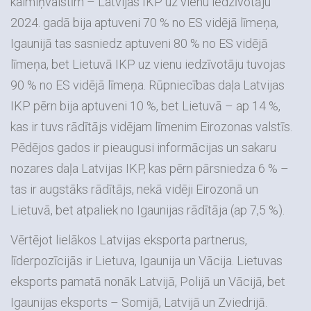
kaimiņvalstīm – Latvijas IKP uz vienu iedzīvotāju
2024. gadā bija aptuveni 70 % no ES vidējā līmeņa,
Igaunijā tas sasniedz aptuveni 80 % no ES vidējā
līmeņa, bet Lietuvā IKP uz vienu iedzīvotāju tuvojas
90 % no ES vidējā līmeņa. Rūpniecības daļa Latvijas
IKP pērn bija aptuveni 10 %, bet Lietuvā – ap 14 %,
kas ir tuvs rādītājs vidējam līmenim Eirozonas valstīs.
Pēdējos gados ir pieaugusi informācijas un sakaru
nozares daļa Latvijas IKP, kas pērn pārsniedza 6 % –
tas ir augstāks rādītājs, nekā vidēji Eirozonā un
Lietuvā, bet atpaliek no Igaunijas rādītāja (ap 7,5 %).
Vērtējot lielākos Latvijas eksporta partnerus,
līderpozīcijās ir Lietuva, Igaunija un Vācija. Lietuvas
eksports pamatā nonāk Latvijā, Polijā un Vācijā, bet
Igaunijas eksports – Somijā, Latvijā un Zviedrijā.