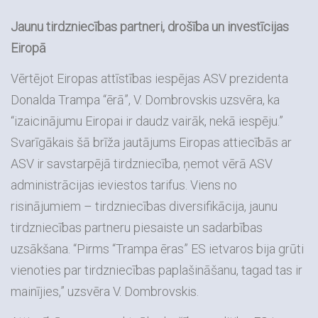
Jaunu tirdzniecības partneri, drošība un investīcijas
Eiropā
Vērtējot Eiropas attīstības iespējas ASV prezidenta
Donalda Trampa “ērā”, V. Dombrovskis uzsvēra, ka
“izaicinājumu Eiropai ir daudz vairāk, nekā iespēju.”
Svarīgākais šā brīža jautājums Eiropas attiecībās ar
ASV ir savstarpējā tirdzniecība, ņemot vērā ASV
administrācijas ieviestos tarifus. Viens no
risinājumiem – tirdzniecības diversifikācija, jaunu
tirdzniecības partneru piesaiste un sadarbības
uzsākšana. “Pirms “Trampa ēras” ES ietvaros bija grūti
vienoties par tirdzniecības paplašināšanu, tagad tas ir
mainījies,” uzsvēra V. Dombrovskis.