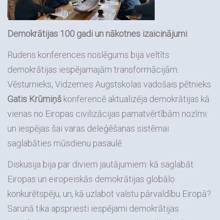
Demokrātijas 100 gadi un nākotnes izaicinājumi
Rudens konferences noslēgums bija veltīts
demokrātijas iespējamajām transformācijām.
Vēsturnieks, Vidzemes Augstskolas vadošais pētnieks
Gatis Krūmiņš
konferencē aktualizēja demokrātijas kā
vienas no Eiropas civilizācijas pamatvērtībām nozīmi
un iespējas šai varas deleģēšanas sistēmai
saglabāties mūsdienu pasaulē.
Diskusija bija par diviem jautājumiem: kā saglabāt
Eiropas un eiropeiskās demokrātijas globālo
konkurētspēju, un, kā uzlabot valstu pārvaldību Eiropā?
Sarunā tika apspriesti iespējami demokrātijas