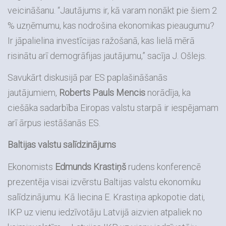
veicināšanu. “Jautājums ir, kā varam nonākt pie šiem 2
% uzņēmumu, kas nodrošina ekonomikas pieaugumu?
Ir jāpalielina investīcijas ražošanā, kas lielā mērā
risinātu arī demogrāfijas jautājumu,” sacīja J. Ošlejs.
Savukārt diskusijā par ES paplašināšanās
jautājumiem,
Roberts Pauls Mencis
norādīja, ka
ciešāka sadarbība Eiropas valstu starpā ir iespējamam
arī ārpus iestāšanās ES.
Baltijas valstu salīdzinājums
Ekonomists
Edmunds Krastiņš
rudens konferencē
prezentēja visai izvērstu Baltijas valstu ekonomiku
salīdzinājumu. Kā liecina E. Krastiņa apkopotie dati,
IKP uz vienu iedzīvotāju Latvijā aizvien atpaliek no