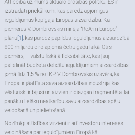
Attiecībā uz mums aktuālo drošības politiku, ES ir
izstrādāti priekšlikumi, kas paredz apjomīgus
ieguldījumus kopīgajā Eiropas aizsardzībā. Kā
piemērus V. Dombrovskis minēja “ReArm Europe”
plānu
[1]
, kas paredz papildus ieguldījumus aizsardzībā
800 miljardu eiro apjomā četru gadu laikā. Otrs
piemērs, – valstu fiskālā fleksibilitāte, kas ļauj
palielināt budžeta deficītu ieguldījumiem aizsardzības
jomā līdz 1,5 % no IKP. V. Dombrovskis uzsvēra, ka
Eiropai ir jāattīsta sava aizsardzības industrija, kas
vēsturiski ir bijusi un aizvien ir diezgan fragmentēta, lai
panāktu lielāku neatkarību savu aizsardzības spēju
veidošanā un pielietošanā.
Nozīmīgi attīstības virzieni ir arī investoru intereses
veicināšana par ieguldījumiem Eiropā kā