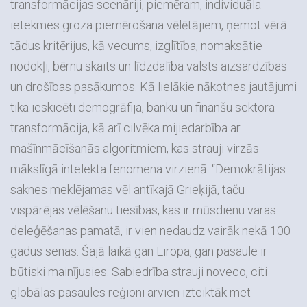
transformācijas scenāriji, piemēram, individuāla
ietekmes groza piemērošana vēlētājiem, ņemot vērā
tādus kritērijus, kā vecums, izglītība, nomaksātie
nodokļi, bērnu skaits un līdzdalība valsts aizsardzības
un drošības pasākumos. Kā lielākie nākotnes jautājumi
tika ieskicēti demogrāfija, banku un finanšu sektora
transformācija, kā arī cilvēka mijiedarbība ar
mašīnmācīšanās algoritmiem, kas strauji virzās
mākslīgā intelekta fenomena virzienā. “Demokrātijas
saknes meklējamas vēl antīkajā Grieķijā, taču
vispārējas vēlēšanu tiesības, kas ir mūsdienu varas
deleģēšanas pamatā, ir vien nedaudz vairāk nekā 100
gadus senas. Šajā laikā gan Eiropa, gan pasaule ir
būtiski mainījusies. Sabiedrība strauji noveco, citi
globālas pasaules reģioni arvien izteiktāk met