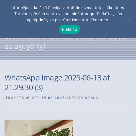
Skip
Informējam, ka šajā tīmekļa vietnē tiek izmantotas sīkdatnes.
to
Menu
Turpinot pārlūka sesiju vai nospiežot pogu "Piekrītu", Jūs
content
apstiprināt, ka piekrītat izmantot sīkdatnes.
Piekrītu
PĒTĪJUMI
PAR APVIENĪBU
BIEDRI
WHATSAPP IMAGE 2025-06-13 AT
21.29.30 (3)
KONTAKTI
WhatsApp Image 2025-06-13 at
Meklēt:
21.29.30 (3)
IERAKSTS VEIKTS
15.06.2025
AUTORS
ADMIN