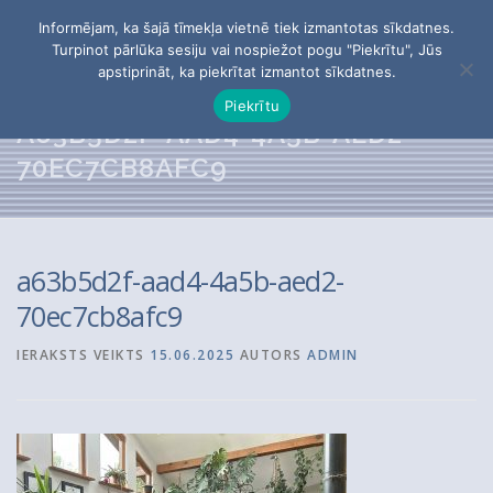
Skip
Informējam, ka šajā tīmekļa vietnē tiek izmantotas sīkdatnes.
to
Menu
Turpinot pārlūka sesiju vai nospiežot pogu "Piekrītu", Jūs
content
apstiprināt, ka piekrītat izmantot sīkdatnes.
Piekrītu
PĒTĪJUMI
PAR APVIENĪBU
BIEDRI
A63B5D2F-AAD4-4A5B-AED2-
70EC7CB8AFC9
KONTAKTI
a63b5d2f-aad4-4a5b-aed2-
Meklēt:
70ec7cb8afc9
IERAKSTS VEIKTS
15.06.2025
AUTORS
ADMIN