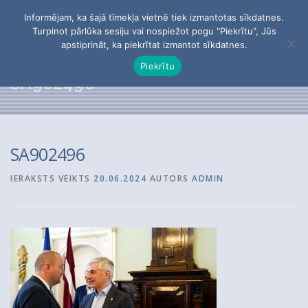
Skip
Informējam, ka šajā tīmekļa vietnē tiek izmantotas sīkdatnes.
to
Menu
Turpinot pārlūka sesiju vai nospiežot pogu "Piekrītu", Jūs
content
apstiprināt, ka piekrītat izmantot sīkdatnes.
Piekrītu
PĒTĪJUMI
PAR APVIENĪBU
BIEDRI
SA902496
KONTAKTI
SA902496
IERAKSTS VEIKTS
20.06.2024
AUTORS
ADMIN
Meklēt: