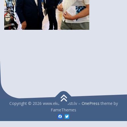
Copyright © 2026 www.ekonomisti.lv
–
OnePress
theme by
FameThemes
Facebook
Twitter