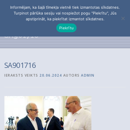
Skip
Informējam, ka šajā tīmekļa vietnē tiek izmantotas sīkdatnes.
to
Menu
Turpinot pārlūka sesiju vai nospiežot pogu "Piekrītu", Jūs
content
apstiprināt, ka piekrītat izmantot sīkdatnes.
Piekrītu
PĒTĪJUMI
PAR APVIENĪBU
BIEDRI
SA901716
KONTAKTI
SA901716
IERAKSTS VEIKTS
20.06.2024
AUTORS
ADMIN
Meklēt: