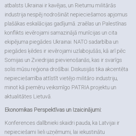
atbalsts Ukrainai ir kavējas, un Rietumu militārās
industrija nespēj nodrošināt nepieciešamos apjomus
plašākas eskalācijas gadījumā. zraēlas un Palestīnas
konflikts ievērojami samazinājā munīcijas un cita
ekipējuma piegādes Ukrainai. NATO sadarbība un
piegādes ķēdes ir ievērojami uzlabojušās, kā arī pēc
Somijas un Zviedrijas pievienošanās, kas ir svarīgs
solis mūsu reģiona drošībai. Diskusijās tika akcentēta
nepieciešamība attīstīt vietējo militāro industriju,
minot kā piemēru veiksmīgo PATRIA projektu un
aktualitātes Lietuvā.
Ekonomikas Perspektīvas un Izaicinājumi:
Konferences dalībnieki skaidri pauda, ka Latvijai ir
nepieciešami lieli uzņēmumi, lai iekustinātu