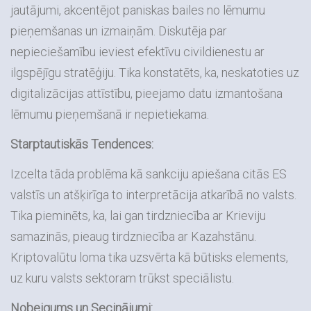
jautājumi, akcentējot paniskas bailes no lēmumu
pieņemšanas un izmaiņām. Diskutēja par
nepieciešamību ieviest efektīvu civildienestu ar
ilgspējīgu stratēģiju. Tika konstatēts, ka, neskatoties uz
digitalizācijas attīstību, pieejamo datu izmantošana
lēmumu pieņemšanā ir nepietiekama.
Starptautiskās Tendences:
Izcelta tāda problēma kā sankciju apiešana citās ES
valstīs un atšķirīga to interpretācija atkarībā no valsts.
Tika pieminēts, ka, lai gan tirdzniecība ar Krieviju
samazinās, pieaug tirdzniecība ar Kazahstānu.
Kriptovalūtu loma tika uzsvērta kā būtisks elements,
uz kuru valsts sektoram trūkst speciālistu.
Nobeigums un Secinājumi: