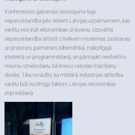
Konferences galvenais secinājums bija
nepieciešamība pēc lieliem Latvijas uzņēmumiem, kas
varētu veicināt ekonomikas izrāvienu. Uzsvērta
nepieciešamība attīstīt cilvēkiem modernas zināšanas
un prasmes, piemēram, kibernētikā, mākslīgajā
intelektā un programmēšanā, un pārtraukt neefektīvu
resursu izniekošanu, kā krievu valodas mācīšanu
skolās. Tika norādīts, ka militārā industrijas attīstība
varētu būt nozīmīgs faktors Latvijas ekonomikas
stiprināšanā.