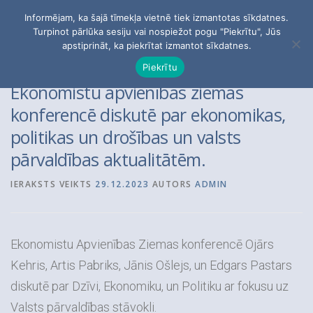
Skip
Informējam, ka šajā tīmekļa vietnē tiek izmantotas sīkdatnes.
to
Menu
Turpinot pārlūka sesiju vai nospiežot pogu "Piekrītu", Jūs
content
apstiprināt, ka piekrītat izmantot sīkdatnes.
Piekrītu
PĒTĪJUMI
PAR APVIENĪBU
BIEDRI
Ekonomistu apvienības ziemas
konferencē diskutē par ekonomikas,
politikas un drošības un valsts
KONTAKTI
pārvaldības aktualitātēm.
Meklēt:
IERAKSTS VEIKTS
29.12.2023
AUTORS
ADMIN
Ekonomistu Apvienības Ziemas konferencē Ojārs
Kehris, Artis Pabriks, Jānis Ošlejs, un Edgars Pastars
diskutē par Dzīvi, Ekonomiku, un Politiku ar fokusu uz
Valsts pārvaldības stāvokli.