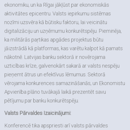
ekonomiku, un ka Rīgai jākļūst par ekonomiskās
aktivitātes epicentru. Valsts iepirkumu sistēmas
nozīmi uzsvēra kā būtisku faktoru, lai veicinātu
digitalizāciju un uzņēmumu konkurētspēju. Pieminēja,
ka militārās paŗtikas apgādes projektus būtu
jāizstrādā kā platformas, kas varētu kalpot kā pamats
nākotnē. Latvijas banku sektorā ir novērojama
uzticības krīze, galvenokārt sakarā ar valsts nespēju
pieņemt ātrus un efektīvus lēmumus. Sektorā
vērojama konkurences samazināšanās, un Ekonomistu
Apvienība plāno tuvākajā laikā prezentēt savu
pētījumu par banku konkurētspēju.
Valsts Pārvaldes Izaicinājumi:
Konferencē tika apspriesti arī valsts pārvaldes