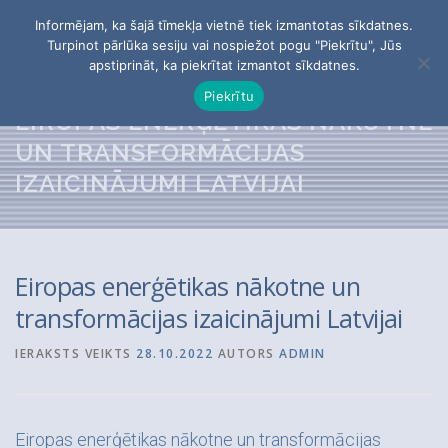
Skip
Informējam, ka šajā tīmekļa vietnē tiek izmantotas sīkdatnes.
to
Menu
Turpinot pārlūka sesiju vai nospiežot pogu "Piekrītu", Jūs
content
apstiprināt, ka piekrītat izmantot sīkdatnes.
Piekrītu
PĒTĪJUMI
PAR APVIENĪBU
BIEDRI
EIROPAS ENERĢĒTIKAS NĀKOTNE
UN TRANSFORMĀCIJAS
IZAICINĀJUMI LATVIJAI
KONTAKTI
Meklēt:
Eiropas enerģētikas nākotne un
transformācijas izaicinājumi Latvijai
IERAKSTS VEIKTS
28.10.2022
AUTORS
ADMIN
Eiropas enerģētikas nākotne un transformācijas