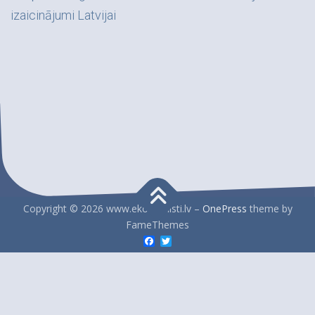
izaicinājumi Latvijai
Copyright © 2026 www.ekonomisti.lv
–
OnePress
theme by
FameThemes
Facebook
Twitter